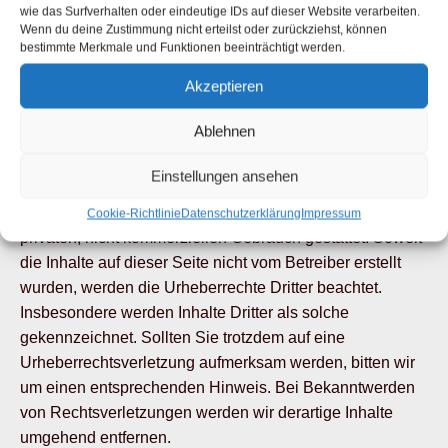
wie das Surfverhalten oder eindeutige IDs auf dieser Website verarbeiten.
Urheberrecht
Wenn du deine Zustimmung nicht erteilst oder zurückziehst, können
bestimmte Merkmale und Funktionen beeinträchtigt werden.
Die durch die Seitenbetreiber erstellten Inhalte und
Akzeptieren
Werke auf diesen Seiten unterliegen dem deutschen
Urheberrecht. Die Vervielfältigung, Bearbeitung,
Ablehnen
Verbreitung und jede Art der Verwertung außerhalb der
Grenzen des Urheberrechtes bedürfen der schriftlichen
Einstellungen ansehen
Zustimmung des jeweiligen Autors bzw. Erstellers.
Downloads und Kopien dieser Seite sind nur für den
Cookie-Richtlinie
Datenschutzerklärung
Impressum
privaten, nicht kommerziellen Gebrauch gestattet. Soweit
die Inhalte auf dieser Seite nicht vom Betreiber erstellt
wurden, werden die Urheberrechte Dritter beachtet.
Insbesondere werden Inhalte Dritter als solche
gekennzeichnet. Sollten Sie trotzdem auf eine
Urheberrechtsverletzung aufmerksam werden, bitten wir
um einen entsprechenden Hinweis. Bei Bekanntwerden
von Rechtsverletzungen werden wir derartige Inhalte
umgehend entfernen.