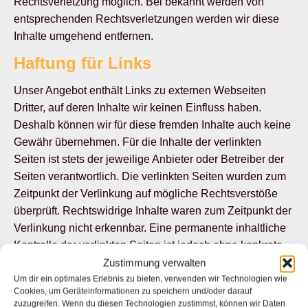
Rechtsverletzung möglich. Bei bekannt werden von
entsprechenden Rechtsverletzungen werden wir diese
Inhalte umgehend entfernen.
Haftung für Links
Unser Angebot enthält Links zu externen Webseiten
Dritter, auf deren Inhalte wir keinen Einfluss haben.
Deshalb können wir für diese fremden Inhalte auch keine
Gewähr übernehmen. Für die Inhalte der verlinkten
Seiten ist stets der jeweilige Anbieter oder Betreiber der
Seiten verantwortlich. Die verlinkten Seiten wurden zum
Zeitpunkt der Verlinkung auf mögliche Rechtsverstöße
überprüft. Rechtswidrige Inhalte waren zum Zeitpunkt der
Verlinkung nicht erkennbar. Eine permanente inhaltliche
Kontrolle der verlinkten Seiten ist jedoch ohne konkrete
Anhaltspunkte einer Rechtsverletzung nicht zumutbar.
Zustimmung verwalten
Bei Bekanntwerden von Rechtsverletzungen werden wir
Um dir ein optimales Erlebnis zu bieten, verwenden wir Technologien wie
Cookies, um Geräteinformationen zu speichern und/oder darauf
derartige Links umgehend entfernen.
zuzugreifen. Wenn du diesen Technologien zustimmst, können wir Daten